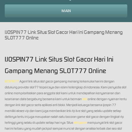
MAIN
IJOSPIN77 Link Situs Slot Gacor Hari Ini Gampang Menang
SLOT777 Online
IJOSPIN77 Link Situs Slot Gacor Hari Ini
Gampang Menang SLOT777 Online
IJOSPIN77
Agent link situs slot gacor gampang menang terkemuka hari ini dengan
didukung provider slot77 terpercaya dan resmi terlengkap di indonesia. Kami penyedia slot
online memprioritaskan para anggota slot kami untuk mendapatkan kenyamanan dan
keamanan data bergabung bersama kami untuk bermain
slot
online dengan nyaman tentu
dengan link slot gacor serta aplikasi anti blokir. Menjadi keluarga bersama ijospin 77
memiliki akses vip dan kami juga memberikan link rtp live slot yang selalu update setiap
detiknya tentu ini juga merupakan salah satu bocoran game slot gacor dengan tingkat rtp
tertinggi yang selalu di update setiap hari nya. Situs
slot gacor
mempunyai link slot gacor
hari ini terbaru yang mudah jackpot sampai muncrat dengan analisa terbaik dari seo slot