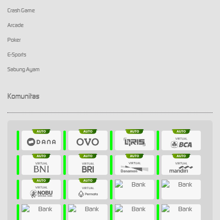
Crash Game
Arcade
Poker
E-Sports
Sabung Ayam
Komunitas