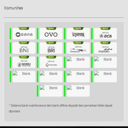
Komunitas
* Selama bank maintenance dan bank offline deposit dan penarikan tidak dapat
diproses