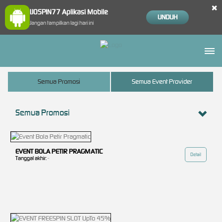
×
IJOSPIN77 Aplikasi Mobile
UNDUH
Jangan tampilkan lagi hari ini
Semua Promosi
Semua Event Provider
Semua Promosi
EVENT BOLA PETIR PRAGMATIC
Detail
Tanggal akhir:
-