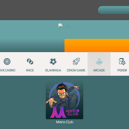
LIVE CASINO
RACE
OLAHRAGA
CRASH GAME
ARCADE
POKER
Mario Club