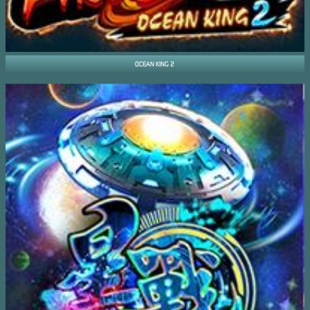
OCEAN KING 2