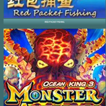
RED PACKET FISHING