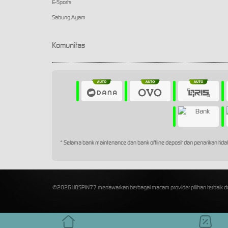
E-Sports
Sabung Ayam
Komunitas
* Selama bank maintenance dan bank offline deposit dan penarikan tida
©2026 IJOSPIN77 menawarkan berbagai macam provider pilihan terbaik d