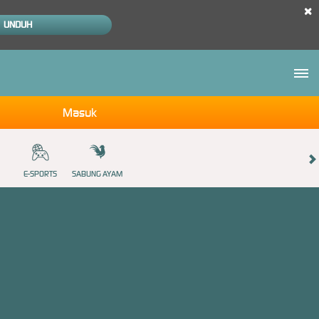
×
UNDUH
Masuk
E-SPORTS
SABUNG AYAM