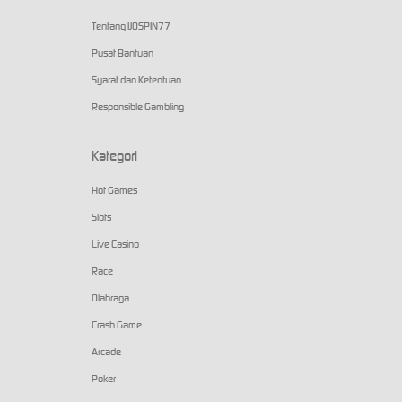
Tentang IJOSPIN77
Pusat Bantuan
Syarat dan Ketentuan
Responsible Gambling
Kategori
Hot Games
Slots
Live Casino
Race
Olahraga
Crash Game
Arcade
Poker