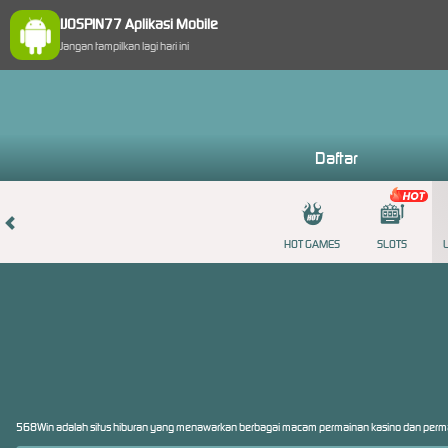
IJOSPIN77 Aplikasi Mobile
Jangan tampilkan lagi hari ini
Daftar
HOT GAMES
SLOTS
568Win adalah situs hiburan yang menawarkan berbagai macam permainan kasino dan permainan