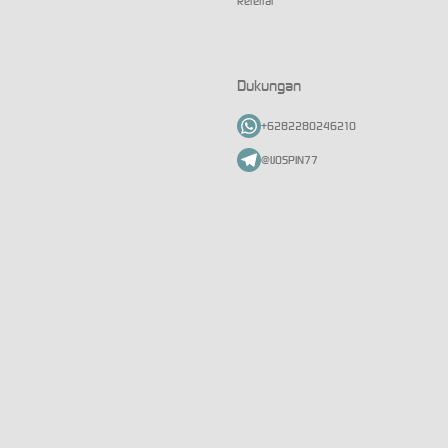
Referral
Dukungan
+6282280246210
@IJOSPIN77