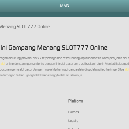
MAIN
ng Menang SLOT777 Online
ari Ini Gampang Menang SLOT777 Online
dengan didukung provider slot77 terpercaya dan resmi terlengkap di indonesia. Kami penyedia slo
n
slot
online dengan nyaman tentu dengan link slot gacor serta aplikasi anti blokir. Menjadi keluarga 
bocoran game slot gacor dengan tingkat rtp tertinggi yang selalu di update setiap hari nya. Situs
slo
i dorongan terbaru yang tidak kalah canggih oleh situs lainnya.
Platform
Promosi
Loyalty