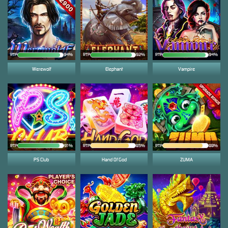
RTP
94%
RTP
92%
RTP
94%
Werewolf
Elephant
Vampire
RTP
91%
RTP
85%
RTP
88%
PS Club
Hand Of God
ZUMA