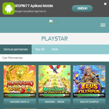
×
IJOSPIN77 Aplikasi Mobile
UNDUH
Jangan tampilkan lagi hari ini
PLAYSTAR
Semua permainan
Top 20
Slots
RTP
98%
RTP
95%
RTP
95%
MAHJONG WAYS 3+
MAHJONG：ORIGIN
ZEUS OF OLYMPUS