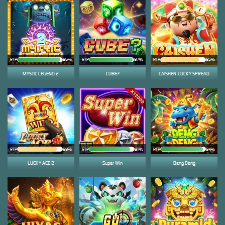
RTP
96%
RTP
97%
RTP
85%
MYSTIC LEGEND 2
CUBE?
CAISHEN-LUCKY SPREAD
RTP
88%
RTP
91%
RTP
94%
LUCKY ACE 2
Super Win
Deng Deng