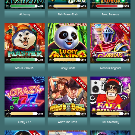
RTP
92%
RTP
89%
RTP
79%
Alchemy
Fish Prawn Crab
Tomb Treasure
RTP
92%
RTP
85%
RTP
92%
MASTER HAHA
Lucky Panda
Glorious Kingdom
RTP
85%
RTP
85%
RTP
86%
Crazy 777
Who's The Boss
Fa Fa Monkey