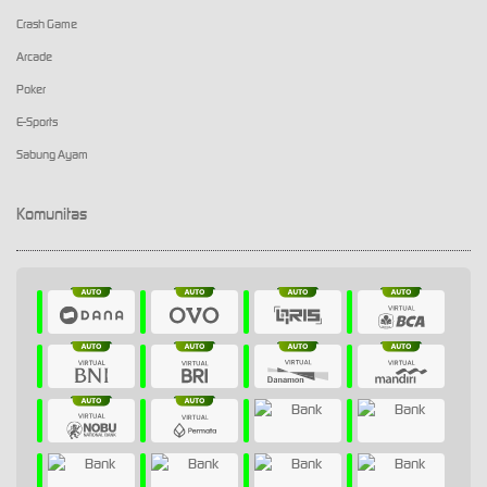
Crash Game
Arcade
Poker
E-Sports
Sabung Ayam
Komunitas