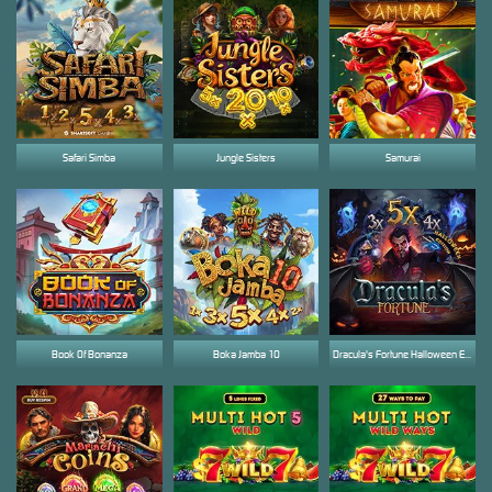
Safari Simba
Jungle Sisters
Samurai
Book Of Bonanza
Boka Jamba 10
Dracula's Fortune Halloween Edition