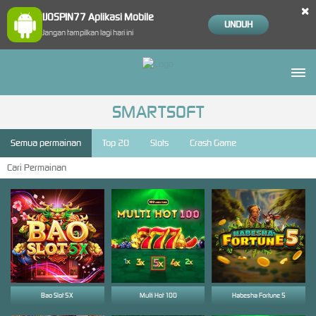
×
IJOSPIN77 Aplikasi Mobile
UNDUH
Jangan tampilkan lagi hari ini
SMARTSOFT
Semua permainan
Top 20
Slots
Crash Game
Bao Slot 5X
Multi Hot 100
Habesha Fortune 5