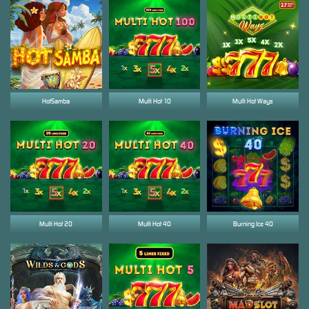
HotSamba
Multi Hot 10
Multi Hot Ways
Multi Hot 20
Multi Hot 40
Burning Ice 40