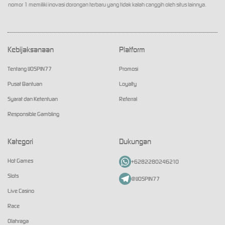
nomor 1 memiliki inovasi dorongan terbaru yang tidak kalah canggih oleh situs lainnya.
Kebijaksanaan
Platform
Tentang IJOSPIN77
Promosi
Pusat Bantuan
Loyalty
Syarat dan Ketentuan
Referral
Responsible Gambling
Kategori
Dukungan
Hot Games
+6282280246210
Slots
@IJOSPIN77
Live Casino
Race
Olahraga