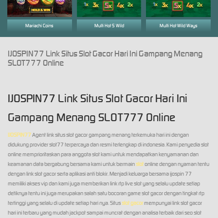
Mariachi Coins
Multi Hot 5 Wild
Multi Hot Wild Ways
IJOSPIN77 Link Situs Slot Gacor Hari Ini Gampang Menang
SLOT777 Online
IJOSPIN77 Link Situs Slot Gacor Hari Ini
Gampang Menang SLOT777 Online
IJOSPIN77
Agent link situs slot gacor gampang menang terkemuka hari ini dengan
didukung provider slot77 terpercaya dan resmi terlengkap di indonesia. Kami penyedia slot
online memprioritaskan para anggota slot kami untuk mendapatkan kenyamanan dan
keamanan data bergabung bersama kami untuk bermain
slot
online dengan nyaman tentu
dengan link slot gacor serta aplikasi anti blokir. Menjadi keluarga bersama ijospin 77
memiliki akses vip dan kami juga memberikan link rtp live slot yang selalu update setiap
detiknya tentu ini juga merupakan salah satu bocoran game slot gacor dengan tingkat rtp
tertinggi yang selalu di update setiap hari nya. Situs
slot gacor
mempunyai link slot gacor
hari ini terbaru yang mudah jackpot sampai muncrat dengan analisa terbaik dari seo slot