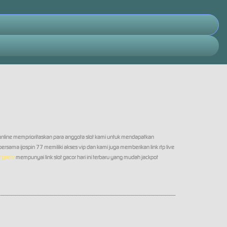
t online memprioritaskan para anggota slot kami untuk mendapatkan
bersama ijospin 77 memiliki akses vip dan kami juga memberikan link rtp live
t gacor
mempunyai link slot gacor hari ini terbaru yang mudah jackpot