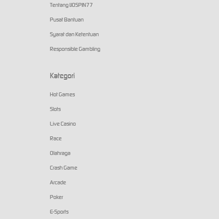
Tentang IJOSPIN77
Pusat Bantuan
Syarat dan Ketentuan
Responsible Gambling
Kategori
Hot Games
Slots
Live Casino
Race
Olahraga
Crash Game
Arcade
Poker
E-Sports