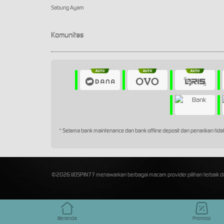
Sabung Ayam
Komunitas
* Selama bank maintenance dan bank offline deposit dan penarikan tida
©2026 IJOSPIN77 menawarkan berbagai macam provider pilihan terbaik d
Beranda
Promosi