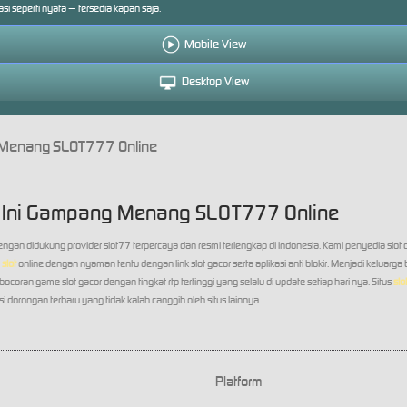
lasi seperti nyata — tersedia kapan saja.
Mobile View
Desktop View
ng Menang SLOT777 Online
ari Ini Gampang Menang SLOT777 Online
dengan didukung provider slot77 terpercaya dan resmi terlengkap di indonesia. Kami penyedia slo
n
slot
online dengan nyaman tentu dengan link slot gacor serta aplikasi anti blokir. Menjadi keluarga 
bocoran game slot gacor dengan tingkat rtp tertinggi yang selalu di update setiap hari nya. Situs
slo
i dorongan terbaru yang tidak kalah canggih oleh situs lainnya.
Platform