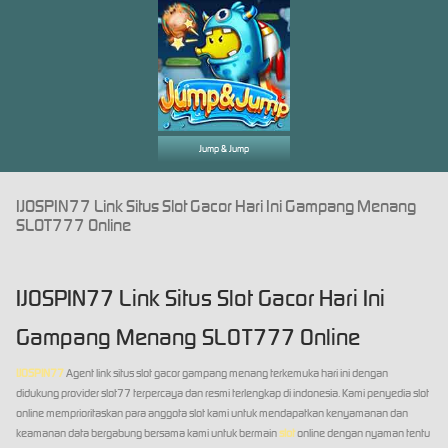
Jump & Jump
IJOSPIN77 Link Situs Slot Gacor Hari Ini Gampang Menang
SLOT777 Online
IJOSPIN77 Link Situs Slot Gacor Hari Ini
Gampang Menang SLOT777 Online
IJOSPIN77
Agent link situs slot gacor gampang menang terkemuka hari ini dengan
didukung provider slot77 terpercaya dan resmi terlengkap di indonesia. Kami penyedia slot
online memprioritaskan para anggota slot kami untuk mendapatkan kenyamanan dan
keamanan data bergabung bersama kami untuk bermain
slot
online dengan nyaman tentu