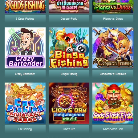
3 Gods Fishing
Dessert Party
Plants vs. Dinos
Crazy Bartender
Bingo Fishing
Conqueror's Treasure
Cat Fishing
Lion's Orb
Gods Slash Fish