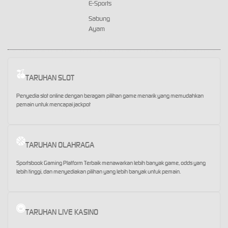
E-Sports
Sabung
Ayam
TARUHAN SLOT
Penyedia slot online dengan beragam pilihan game menarik yang memudahkan
pemain untuk mencapai jackpot
TARUHAN OLAHRAGA
Sportsbook Gaming Platform Terbaik menawarkan lebih banyak game, odds yang
lebih tinggi, dan menyediakan pilihan yang lebih banyak untuk pemain.
TARUHAN LIVE KASINO