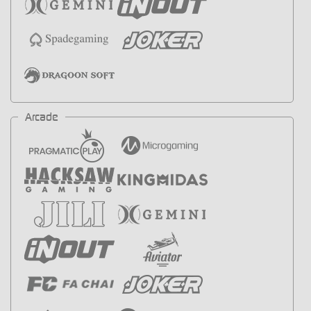
Arcade