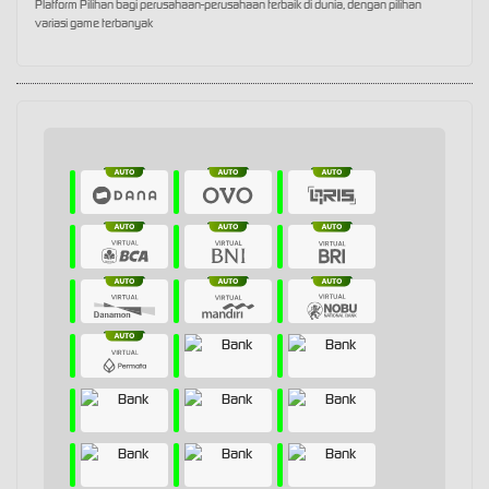
Platform Pilihan bagi perusahaan-perusahaan terbaik di dunia, dengan pilihan
variasi game terbanyak