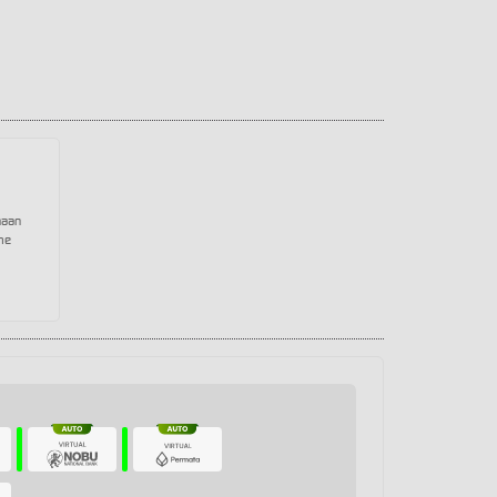
haan
ame