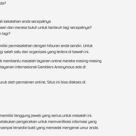
nda?
i kekalahan anda secepatnya
aan dan merasa butuh untuk bertaruh lagi secepatnya?
 lagi?
liki permasalahan dengan hiburan anda sendiri. Untuk
alah satu dari organisasi yang tertera di bawah ini.
uk membantu masalah layanan online mereka masing-masing
Pelayanan internasional Gamblers Anonymous ada di:
 oleh permainan online. Situs ini bisa diakses di:
memiliki tanggung jawab yang serius untuk masalah ini.
lakukan pengecekan untuk memverifikasi informasi yang
 sampai tersedia bukti yang memadai mengenai umur anda.