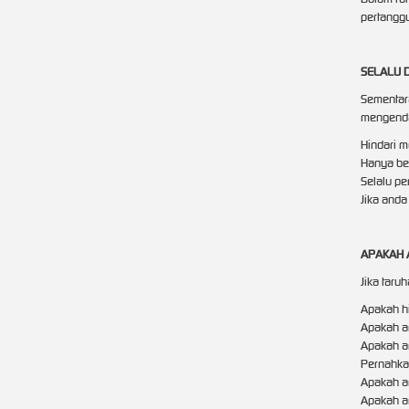
pertanggu
SELALU 
Sementara
mengenda
Hindari m
Hanya ber
Selalu p
Jika anda
APAKAH 
Jika taru
Apakah h
Apakah an
Apakah an
Pernahka
Apakah an
Apakah a