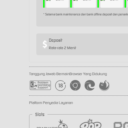
* Selama bank maintenance dan bank offline deposit dan penarik
Deposit
Rata-rata 2 Menit
Tanggung Jawab Bermain
Browser Yang Didukung
Platform Penyedia Layanan
Slots