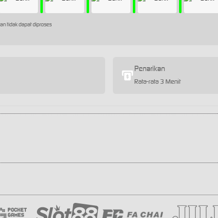
an tidak dapat diproses
Penarikan
Rata-rata 3 Menit