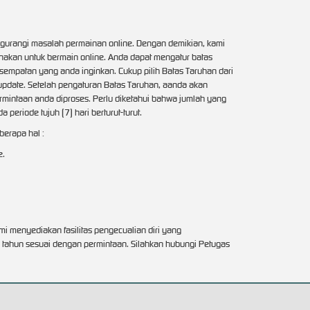
ngurangi masalah permainan online. Dengan demikian, kami
akan untuk bermain online. Anda dapat mengatur batas
sempatan yang anda inginkan. Cukup pilih Batas Taruhan dari
update. Setelah pengaturan Batas Taruhan, aanda akan
mintaan anda diproses. Perlu diketahui bahwa jumlah yang
riode tujuh (7) hari berturut-turut.
erapa hal :
e.
i menyediakan fasilitas pengecualian diri yang
ahun sesuai dengan permintaan. Silahkan hubungi Petugas