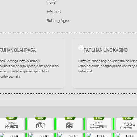
Poker
E-Sports
Sabung Ayam
RUHAN OLAHRAGA
TARUHAN LIVE KASINO
ook Gaming Platform Terbaik
Platform Pilihan bagi perusahaan-perusa
kan lebih banyak game, odds yang lebih
terbaik di dunia, dengan pilihan variasi g
 dan menyediakan pilihan yang lebih
terbanyak
untuk pemain.