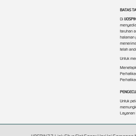
BATAS T
Di
IJOSPI
menyedia
taruhan a
halaman p
menerima 
telah and
Untuk me
Menetapka
Perhatika
Perhatika
PENGECUA
Untuk pel
memungki
Layanan P