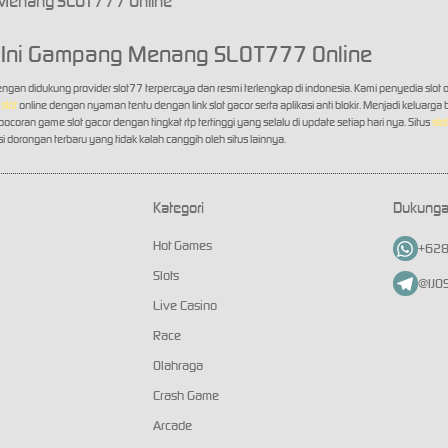
ng Menang SLOT777 Online
ari Ini Gampang Menang SLOT777 Online
engan didukung provider slot77 terpercaya dan resmi terlengkap di indonesia. Kami penyedia slo
n
slot
online dengan nyaman tentu dengan link slot gacor serta aplikasi anti blokir. Menjadi keluarga 
bocoran game slot gacor dengan tingkat rtp tertinggi yang selalu di update setiap hari nya. Situs
slo
i dorongan terbaru yang tidak kalah canggih oleh situs lainnya.
Kategori
Dukung
Hot Games
+62
Slots
@IJO
Live Casino
Race
Olahraga
Crash Game
Arcade