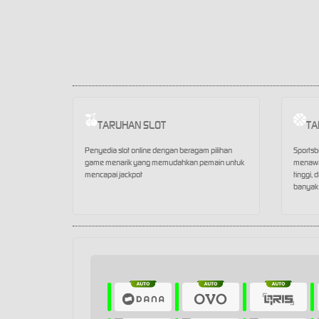
TARUHAN SLOT
TA
Penyedia slot online dengan beragam pilihan
Sportsb
game menarik yang memudahkan pemain untuk
menawar
mencapai jackpot
tinggi,
banyak 