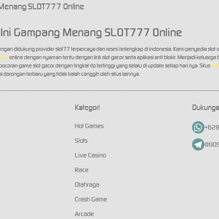
ng Menang SLOT777 Online
ari Ini Gampang Menang SLOT777 Online
engan didukung provider slot77 terpercaya dan resmi terlengkap di indonesia. Kami penyedia slo
n
slot
online dengan nyaman tentu dengan link slot gacor serta aplikasi anti blokir. Menjadi keluarga 
bocoran game slot gacor dengan tingkat rtp tertinggi yang selalu di update setiap hari nya. Situs
slo
i dorongan terbaru yang tidak kalah canggih oleh situs lainnya.
Kategori
Dukung
Hot Games
+62
Slots
@IJO
Live Casino
Race
Olahraga
Crash Game
Arcade