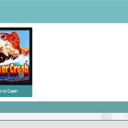
n or Crash