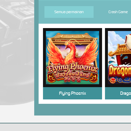
Semua permainan
Crash Game
Flying Phoenix
Drago