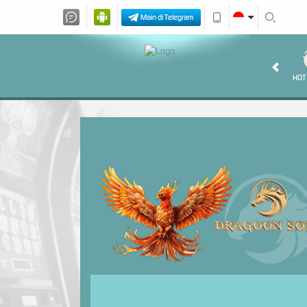
Main di Telegram
HOT