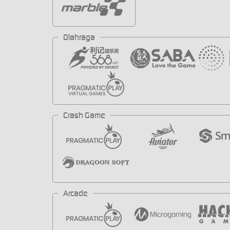
Olahraga
Crash Game
Arcade