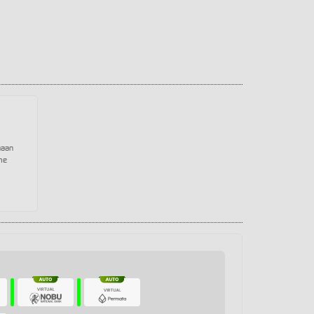
haan
ame