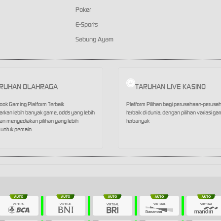
Poker
E-Sports
Sabung Ayam
RUHAN OLAHRAGA
TARUHAN LIVE KASINO
ook Gaming Platform Terbaik
Platform Pilihan bagi perusahaan-perusa
kan lebih banyak game, odds yang lebih
terbaik di dunia, dengan pilihan variasi g
 dan menyediakan pilihan yang lebih
terbanyak
untuk pemain.