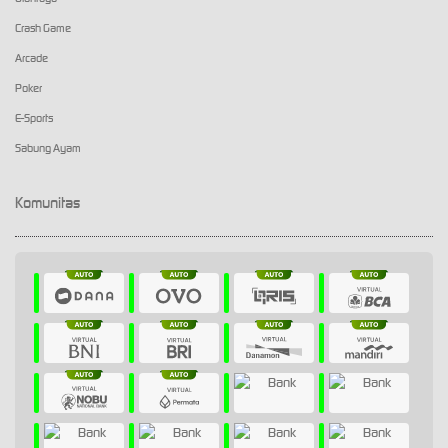
Crash Game
Arcade
Poker
E-Sports
Sabung Ayam
Komunitas