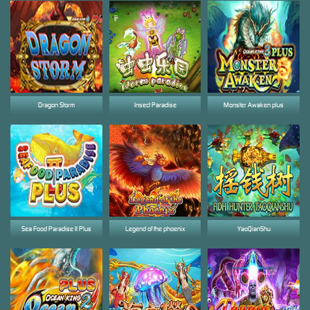
Dragon Storm
Insect Paradise
Monster Awaken plus
Sea Food Paradise II Plus
Legend of the phoenix
YaoQianShu