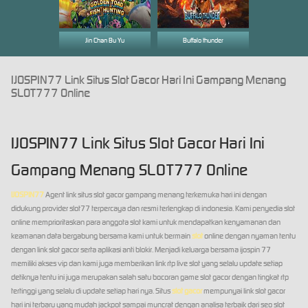
Jin Chan Bu Yu
Buffalo thunder
IJOSPIN77 Link Situs Slot Gacor Hari Ini Gampang Menang
SLOT777 Online
IJOSPIN77 Link Situs Slot Gacor Hari Ini
Gampang Menang SLOT777 Online
IJOSPIN77
Agent link situs slot gacor gampang menang terkemuka hari ini dengan
didukung provider slot77 terpercaya dan resmi terlengkap di indonesia. Kami penyedia slot
online memprioritaskan para anggota slot kami untuk mendapatkan kenyamanan dan
keamanan data bergabung bersama kami untuk bermain
slot
online dengan nyaman tentu
dengan link slot gacor serta aplikasi anti blokir. Menjadi keluarga bersama ijospin 77
memiliki akses vip dan kami juga memberikan link rtp live slot yang selalu update setiap
detiknya tentu ini juga merupakan salah satu bocoran game slot gacor dengan tingkat rtp
tertinggi yang selalu di update setiap hari nya. Situs
slot gacor
mempunyai link slot gacor
hari ini terbaru yang mudah jackpot sampai muncrat dengan analisa terbaik dari seo slot