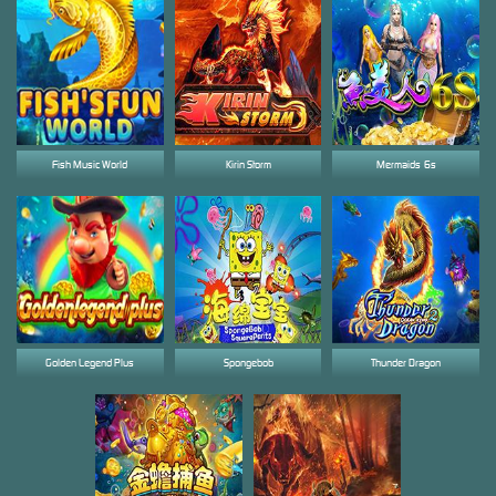
Fish Music World
Kirin Storm
Mermaids-6s
Golden Legend Plus
Spongebob
Thunder Dragon