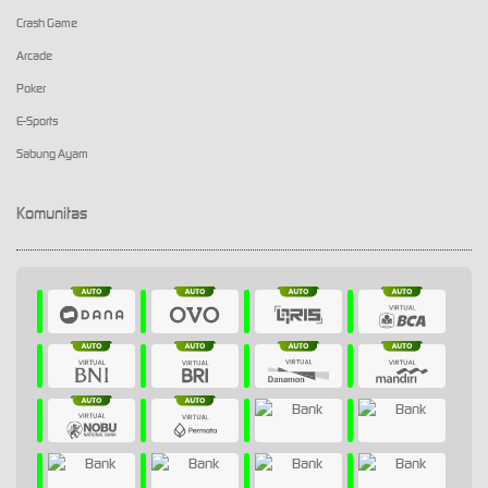
Crash Game
Arcade
Poker
E-Sports
Sabung Ayam
Komunitas