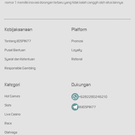
nomor 1 memiliki inovasi dorongan terbaru yang tidak kalah canggih oleh situs lainnya.
Kebijaksanaan
Platform
Tentang IJOSPIN77
Promosi
Pusat Bantuan
Loyalty
Syarat dan Ketentuan
Referral
Responsible Gambling
Kategori
Dukungan
Hot Games
+6282280246210
Slots
@IJOSPIN77
Live Casino
Race
Olahraga