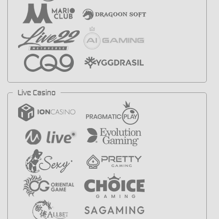
Live Casino