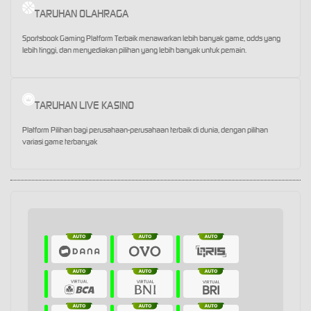
TARUHAN OLAHRAGA
Sportsbook Gaming Platform Terbaik menawarkan lebih banyak game, odds yang
lebih tinggi, dan menyediakan pilihan yang lebih banyak untuk pemain.
TARUHAN LIVE KASINO
Platform Pilihan bagi perusahaan-perusahaan terbaik di dunia, dengan pilihan
variasi game terbanyak