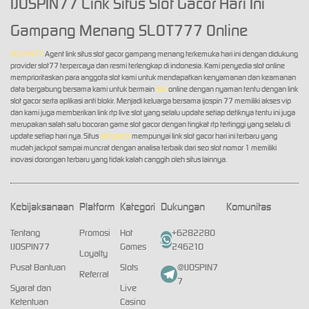
IJOSPIN77 Link Situs Slot Gacor Hari Ini
Gampang Menang SLOT777 Online
IJOSPIN77
Agent link situs slot gacor gampang menang terkemuka hari ini dengan didukung
provider slot77 terpercaya dan resmi terlengkap di indonesia. Kami penyedia slot online
memprioritaskan para anggota slot kami untuk mendapatkan kenyamanan dan keamanan
data bergabung bersama kami untuk bermain
slot
online dengan nyaman tentu dengan link
slot gacor serta aplikasi anti blokir. Menjadi keluarga bersama ijospin 77 memiliki akses vip
dan kami juga memberikan link rtp live slot yang selalu update setiap detiknya tentu ini juga
merupakan salah satu bocoran game slot gacor dengan tingkat rtp tertinggi yang selalu di
update setiap hari nya. Situs
slot gacor
mempunyai link slot gacor hari ini terbaru yang
mudah jackpot sampai muncrat dengan analisa terbaik dari seo slot nomor 1 memiliki
inovasi dorongan terbaru yang tidak kalah canggih oleh situs lainnya.
Kebijaksanaan
Platform
Kategori
Dukungan
Komunitas
Tentang
Promosi
Hot
+6282280
IJOSPIN77
Games
246210
Loyalty
Pusat Bantuan
Slots
@IJOSPIN7
Referral
7
Syarat dan
Live
Ketentuan
Casino