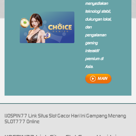
menyediakan
teknologi stabil,
dukungan lokal,
dan
pengalaman
gaming
interaktif
premium di
Asia.
MAIN
IJOSPIN77 Link Situs Slot Gacor Hari Ini Gampang Menang
SLOT777 Online