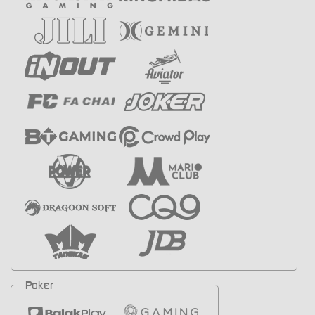
Poker