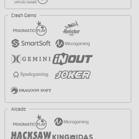
Crash Game
Arcade