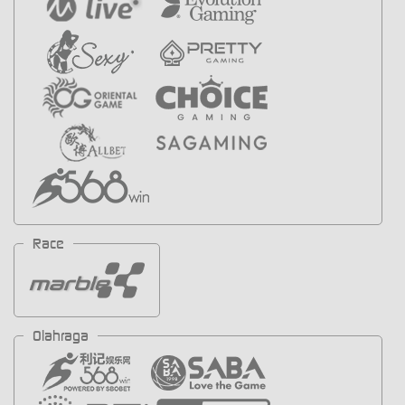
Race
Olahraga