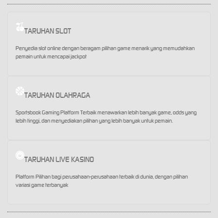
TARUHAN SLOT
Penyedia slot online dengan beragam pilihan game menarik yang memudahkan
pemain untuk mencapai jackpot
TARUHAN OLAHRAGA
Sportsbook Gaming Platform Terbaik menawarkan lebih banyak game, odds yang
lebih tinggi, dan menyediakan pilihan yang lebih banyak untuk pemain.
TARUHAN LIVE KASINO
Platform Pilihan bagi perusahaan-perusahaan terbaik di dunia, dengan pilihan
variasi game terbanyak