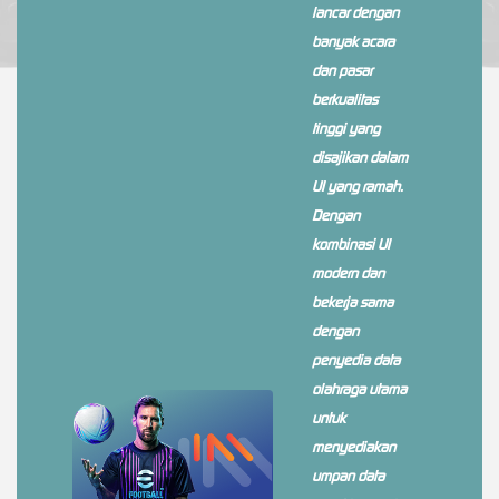
lancar dengan
banyak acara
dan pasar
berkualitas
tinggi yang
disajikan dalam
UI yang ramah.
Dengan
kombinasi UI
modern dan
bekerja sama
dengan
penyedia data
olahraga utama
untuk
menyediakan
umpan data