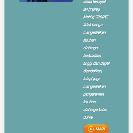
resmi tercepat,
IM (Inplay
Matrix) SPORTS
tidak hanya
menyediakan
taruhan
olahraga
berkualitas
tinggi dan dapat
diandalkan,
tetapi juga
menyediakan
pengalaman
taruhan
olahraga kelas
dunia.
MAIN