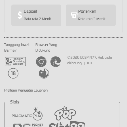
Deposit
Penarikan
Rata-rata 2 Menit
Rata-rata 3 Menit
Tanggung Jawab
Browser Yang
Bermain
Didukung
©2026 IJOSPIN77. Hak cipta
dilindungi | 18+
Platform Penyedia Layanan
Slots