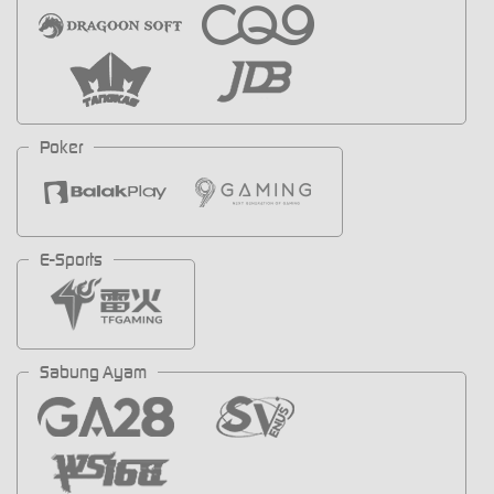
Poker
E-Sports
Sabung Ayam