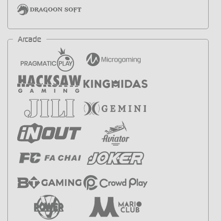
Arcade