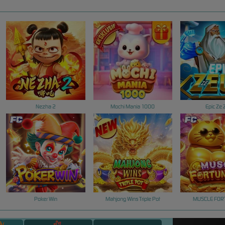
Nezha 2
Mochi Mania 1000
Epic Ze 
Poker Win
Mahjong Wins Triple Pot
MUSCLE FOR