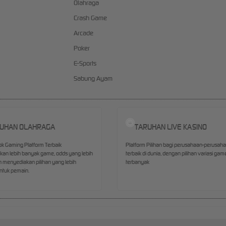
Olahraga
Crash Game
Arcade
Poker
E-Sports
Sabung Ayam
UHAN OLAHRAGA
TARUHAN LIVE KASINO
k Gaming Platform Terbaik
Platform Pilihan bagi perusahaan-perusah
an lebih banyak game, odds yang lebih
terbaik di dunia, dengan pilihan variasi gam
an menyediakan pilihan yang lebih
terbanyak
ntuk pemain.