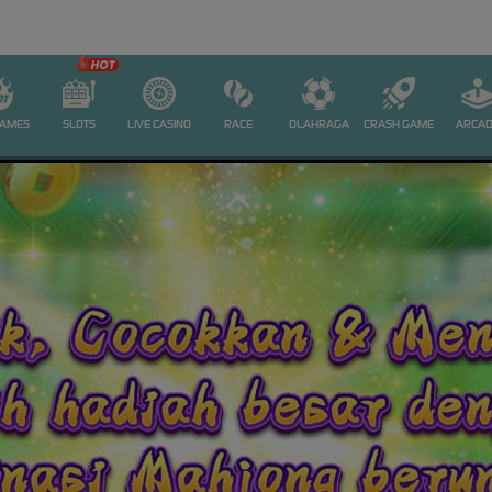
GAMES
SLOTS
LIVE CASINO
RACE
OLAHRAGA
CRASH GAME
ARCA