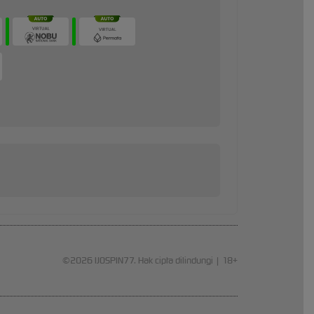
©2026 IJOSPIN77. Hak cipta dilindungi | 18+