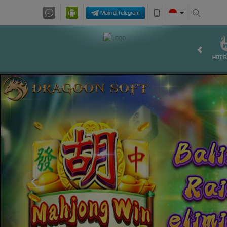
Main di Telegram
HOT 