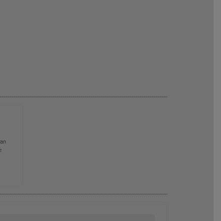
aan
e