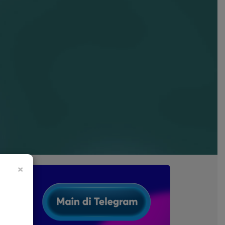
Pindai kode
untuk Und
Android A
×