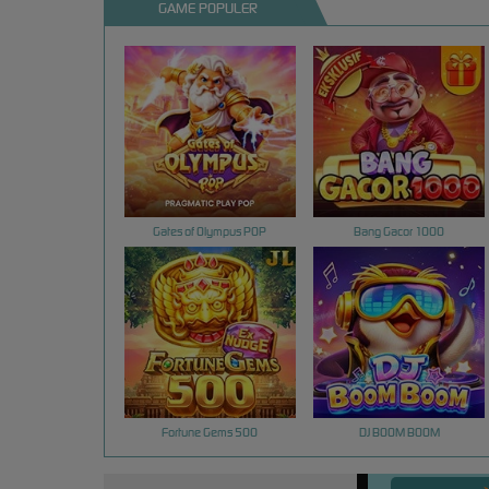
GAME POPULER
Gates of Olympus POP
Bang Gacor 1000
Fortune Gems 500
DJ BOOM BOOM