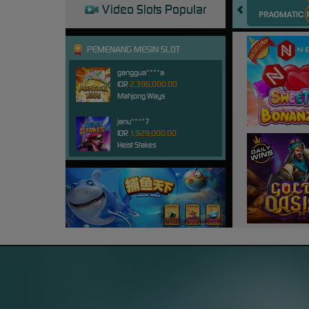
Video Slots Popular
PEMENANG MESIN SLOT
ganggua****a
IDR
2,396,000.00
Mahjong Ways
janu****7
IDR
1,929,000.00
Heist Stakes
ganggua****a
IDR
1,404,000.00
Mahjong Ways 2
janu****7
IDR
1,400,000.00
Fortune Snake
ganggua****a
IDR
1,248,000.00
Mahjong Ways