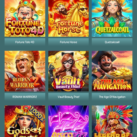
Fortune Toto 4D
Fortune Horse
Quetzalcoatl
ROMAN WARRIOR2
Vault Beauty Thief
The Age Of Navigation