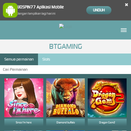
×
IJOSPIN77 Aplikasi Mobile
UNDUH
Jangan tampilkan lagi hari ini
BTGAMING
Semua permainan
Slots
Since I'm here
Diamond buffalo
Dragon Gem2