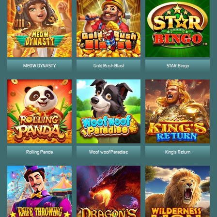
MEOW DYNASTY
Gold Rush Blast
STAR Bingo
Rolling Panda
Woof-woof Paradise
King's Return