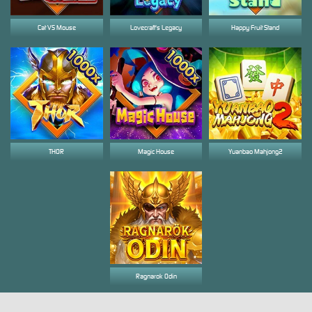
Cat VS Mouse
Lovecraft's Legacy
Happy Fruit Stand
THOR
Magic House
Yuanbao Mahjong2
Ragnarok Odin