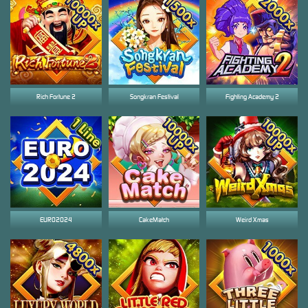
Rich Fortune 2
Songkran Festival
Fighting Academy 2
EURO2024
CakeMatch
Weird Xmas