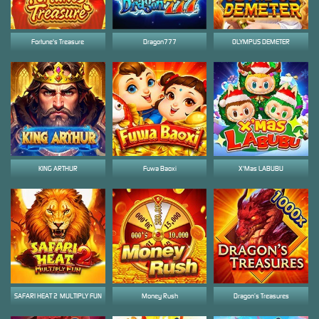
Fortune's Treasure
Dragon777
OLYMPUS DEMETER
KING ARTHUR
Fuwa Baoxi
X'Mas LABUBU
SAFARI HEAT 2-MULTIPLY FUN
Money Rush
Dragon’s Treasures