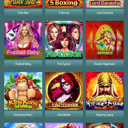
Yuan Bao
5 Boxing
Lord Ganesha
Football Baby
Pub Tycoon
Double Happiness
King Kong Shake
Gold Stealer
Myeong-ryang