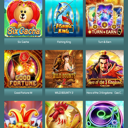
Six Gacha
Fishing King
Turn & Earn
Good Fortune M
WILD BOUNTY 2
Hero of the 3 Kingdoms - Cao Cao