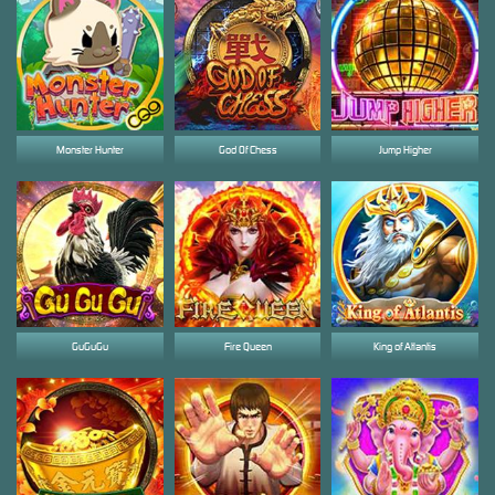
Monster Hunter
God Of Chess
Jump Higher
GuGuGu
Fire Queen
King of Atlantis