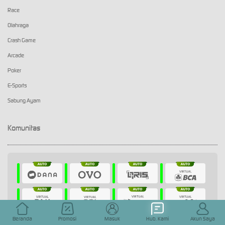
Race
Olahraga
Crash Game
Arcade
Poker
E-Sports
Sabung Ayam
Komunitas
Beranda
Promosi
Masuk
Hub. Kami
Akun Saya