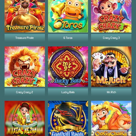
Treasure Pirate
6 Toros
Crazy Crazy 3
Crazy Crazy 2
Lucky Bats
Mr.Rich