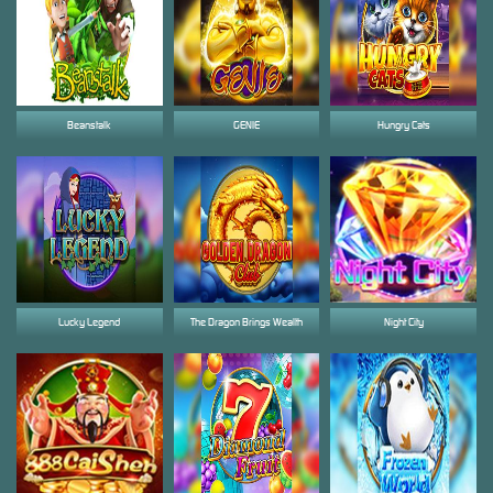
Beanstalk
GENIE
Hungry Cats
Lucky Legend
The Dragon Brings Wealth
Night City