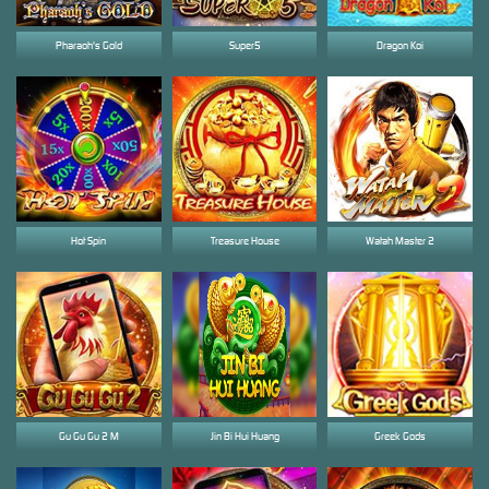
Pharaoh's Gold
Super5
Dragon Koi
Hot Spin
Treasure House
Watah Master 2
Gu Gu Gu 2 M
Jin Bi Hui Huang
Greek Gods