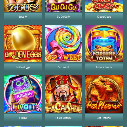
Zeus M
Gu Gu Gu M
Crazy Crazy
Golden Eggs
So Sweet
Fortune Totem
Fly Out
Fa Cai Shen M
Red Phoenix