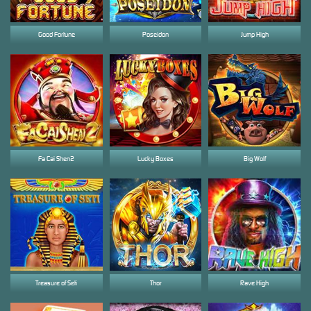
Good Fortune
Poseidon
Jump High
Fa Cai Shen2
Lucky Boxes
Big Wolf
Treasure of Seti
Thor
Rave High