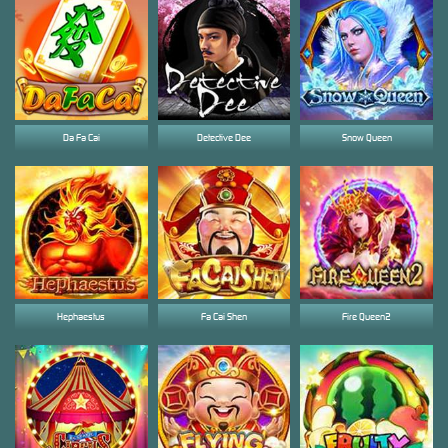
Da Fa Cai
Detective Dee
Snow Queen
Hephaestus
Fa Cai Shen
Fire Queen2