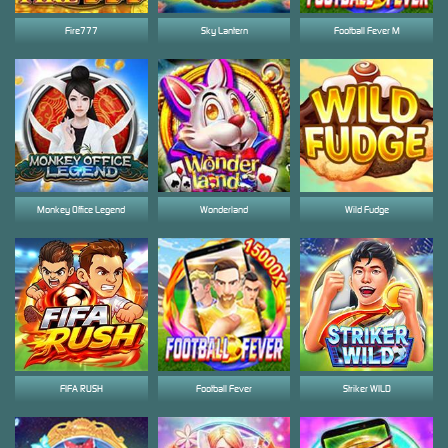
Fire777
Sky Lantern
Football Fever M
Monkey Office Legend
Wonderland
Wild Fudge
FIFA RUSH
Football Fever
Striker WILD