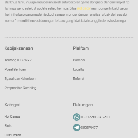
detiknya tentu ini juga merupakan salah satu bocoran game slot gacor dengan tingkat rtp
tertinggi yang selalu di update setiap hari nya. Situs
slot gacor
mempunyai link slot gacor
hari ini terbaru yang mudah jackpot sampai muncrat dengan analisa terbaik dari seo slot
nomor 1 memiliki inovasi dorongan terbaru yang tidak kalah canggih oleh situs lainnya.
Kebijaksanaan
Platform
Tentang IJOSPIN77
Promosi
Pusat Bantuan
Loyalty
Syarat dan Ketentuan
Referral
Responsible Gambling
Kategori
Dukungan
Hot Games
+6282280246210
Slots
@IJOSPIN77
Live Casino