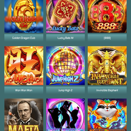
Golden Dragon Club
Lucky Bats M
[888]
Won Won Won
Jump High 2
Invincible Elephant