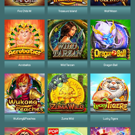
Fire Chibi M
Treasure Island
Wolf Moon
Acrobatics
Wild Tarzan
Dragon Ball
WuKong&Peaches
Zuma Wild
Lucky Tigers