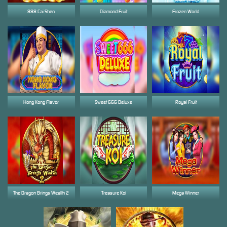
888 Cai Shen
Diamond Fruit
Frozen World
Hong Kong Flavor
Sweet 666 Deluxe
Royal Fruit
The Dragon Brings Wealth 2
Treasure Koi
Mega Winner