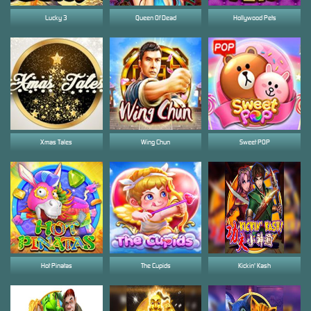
Lucky 3
Queen Of Dead
Hollywood Pets
Xmas Tales
Wing Chun
Sweet POP
Hot Pinatas
The Cupids
Kickin' Kash