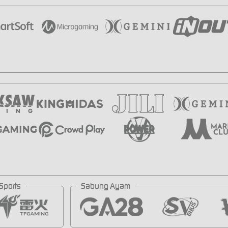
Sports
Sabung Ayam