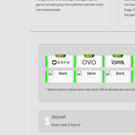
game menarik yang memudahkan pemain untuk
menawar
mencapai jackpot
tinggi,
banyak 
* Selama bank maintenance dan bank offline deposit dan penarik
Deposit
Rata-rata 2 Menit