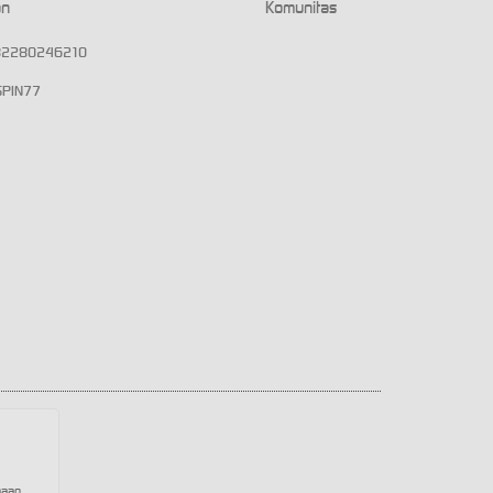
an
Komunitas
Gates of Olympus Super Scatter
82280246210
SPIN77
haan