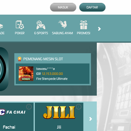
MASUK
DAFTAR
ADE
POKER
E-SPORTS
SABUNG AYAM
PROMOSI
PEMENANG MESIN SLOT
bawasu****a
IDR
12,153,000.00
Fire Stampede Ultimate
y**i
IDR
3,015,600.00
Gates of Olympus Super Scatter
i
i
i
bakks****w
IDR
2,069,250.00
No Limit City
Sweet Bonanza 2500
Fachai
Jili
bakks****w