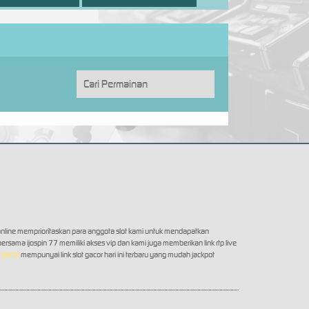
IDR
1,958,250.00
Sweet Bonanza 2500
bawasu****a
IDR
1,405,280.00
Mummy's Jewels 100
j****k
IDR
1,018,000.00
Gates of Olympus 1000
d***g
IDR
842,960.00
Gates of Olympus 1000
clarie****4
IDR
754,140.00
Mahjong Wins 2
t online memprioritaskan para anggota slot kami untuk mendapatkan
bersama ijospin 77 memiliki akses vip dan kami juga memberikan link rtp live
a***t
t gacor
mempunyai link slot gacor hari ini terbaru yang mudah jackpot
IDR
533,080.00
Gates of Olympus Super Scatter
a***t
IDR
524,100.00