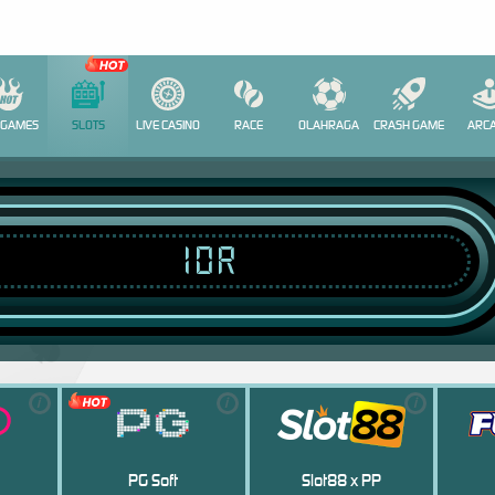
 GAMES
SLOTS
LIVE CASINO
RACE
OLAHRAGA
CRASH GAME
ARC
IDR
i
i
i
a
PG Soft
Slot88 x PP