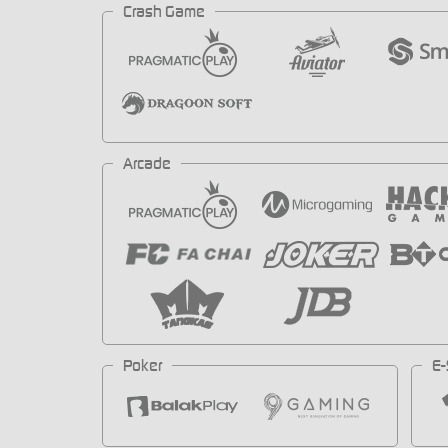
Crash Game
Arcade
Poker
E-