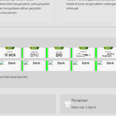
kan lebih banyak game, odds yang lebih
terbaik di dunia, dengan pilihan variasi g
 dan menyediakan pilihan yang lebih
terbanyak
untuk pemain.
an tidak dapat diproses
Penarikan
Rata-rata 3 Menit