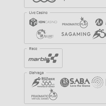
Live Casino
Race
Olahraga