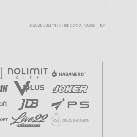
©2026 IJOSPIN77. Hak cipta dilindungi | 18+