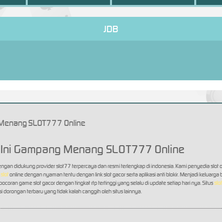
JDB
ng Menang SLOT777 Online
ari Ini Gampang Menang SLOT777 Online
engan didukung provider slot77 terpercaya dan resmi terlengkap di indonesia. Kami penyedia slo
n
slot
online dengan nyaman tentu dengan link slot gacor serta aplikasi anti blokir. Menjadi keluarga 
bocoran game slot gacor dengan tingkat rtp tertinggi yang selalu di update setiap hari nya. Situs
slo
i dorongan terbaru yang tidak kalah canggih oleh situs lainnya.